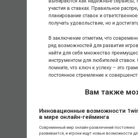
выбираются как надежные сервисы, т
участия в ставках. Правильное распр
планирование ставок и ответственное
получать удовольствие, но и достига
В заключение отметим, что современ
ряд возможностей для развития игров
найти для себя множество преимущес
инструментом для любителей ставок
помните, что ключ к успеху – это гр
постоянное стремление к совершенст
Вам также мо
Инновационные возможности 1wi
в мире онлайн-гейминга
Современный мир онлайн-развлечений постоянно
развивается, и игроки ищут новые возможности дл