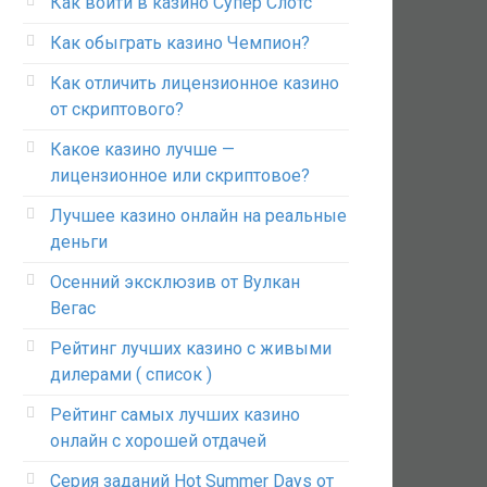
Как войти в казино Супер Слотс
Как обыграть казино Чемпион?
Как отличить лицензионное казино
от скриптового?
Какое казино лучше —
лицензионное или скриптовое?
Лучшее казино онлайн на реальные
деньги
Осенний эксклюзив от Вулкан
Вегас
Рейтинг лучших казино с живыми
дилерами ( список )
Рейтинг самых лучших казино
онлайн с хорошей отдачей
Серия заданий Hot Summer Days от