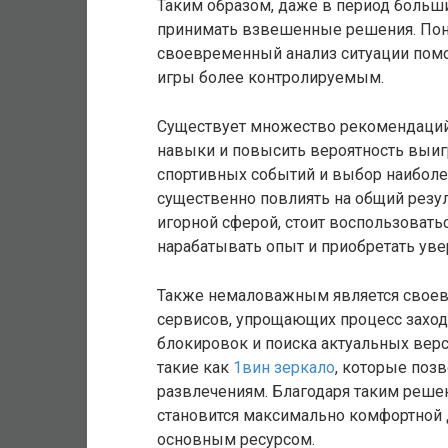
Таким образом, даже в период больш
принимать взвешенные решения. Пон
своевременный анализ ситуации помо
игры более контролируемым.
Существует множество рекомендаций,
навыки и повысить вероятность выиг
спортивных событий и выбор наиболе
существенно повлиять на общий резул
игорной сферой, стоит воспользовать
нарабатывать опыт и приобретать уве
Также немаловажным является своев
сервисов, упрощающих процесс захода
блокировок и поиска актуальных вер
такие как
1вин зеркало
, которые поз
развлечениям. Благодаря таким решен
становится максимально комфортной д
основным ресурсом.