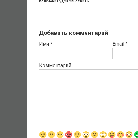
получения удовольствия и
Добавить комментарий
Имя
*
Email
*
Комментарий