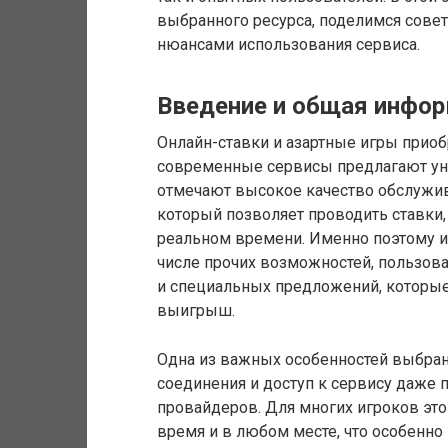
выбранного ресурса, поделимся сове
нюансами использования сервиса.
Введение и общая инфо
Онлайн-ставки и азартные игры прио
современные сервисы предлагают ун
отмечают высокое качество обслужи
который позволяет проводить ставки, 
реальном времени. Именно поэтому и
числе прочих возможностей, пользова
и специальных предложений, которые
выигрыш.
Одна из важных особенностей выбран
соединения и доступ к сервису даже 
провайдеров. Для многих игроков эт
время и в любом месте, что особенно в