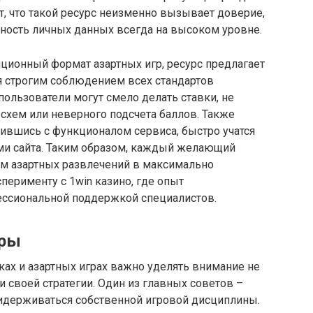
т, что такой ресурс неизменно вызывает доверие,
сность личных данных всегда на высоком уровне.
иционный формат азартных игр, ресурс предлагает
я строгим соблюдением всех стандартов
пользователи могут смело делать ставки, не
хем или неверного подсчета баллов. Также
мившись с функционалом сервиса, быстро учатся
ми сайта. Таким образом, каждый желающий
ом азартных развлечений в максимально
перименту с 1win казино, где опыт
ессиональной поддержкой специалистов.
гры
ках и азартных играх важно уделять внимание не
 своей стратегии. Один из главных советов –
ридерживаться собственной игровой дисциплины.